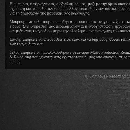
Η εμπειρια, η τεχνογνωσια, ο εξοπλισμος μας, μαζι με την αρτια ακουσ
σχεδιαση και το πολυ φιλικο περιβαλλον, αποτελουν τον ιδανικο συνδ
για τη δημιουργια της μουσικης σας παραγωγης.
Μπορουμε να καλυψουμε οποιαδηποτε μουσικη σας αναγκη ανεξαρτητω
ειδους. Στις υπηρεσιες μας περιλαμβανονται η ενορχηστρωση, ηχογραφ
και μιξη ενος τραγουδιου μεχρι την ολοκληρωμενη παραγωγη του maste
Επισης μπορειτε να απευθυνθειτε σε εμας για να δημιουργησουμε remi
των τραγουδιων σας.
Τελος μπορειτε να παρακολουθησετε σεμιναρια Music Production Remi
& Re-editing που γινονται στις εγκαταστασεις μας απο
επαγγελματιες 
ειδους.
© Lighthouse Recording S